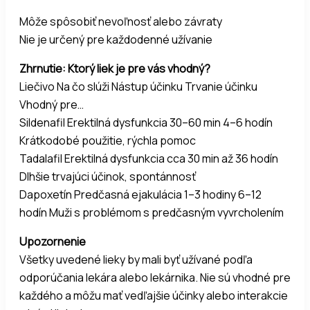
Môže spôsobiť nevoľnosť alebo závraty
Nie je určený pre každodenné užívanie
Zhrnutie: Ktorý liek je pre vás vhodný?
Liečivo Na čo slúži Nástup účinku Trvanie účinku
Vhodný pre…
Sildenafil Erektilná dysfunkcia 30–60 min 4–6 hodín
Krátkodobé použitie, rýchla pomoc
Tadalafil Erektilná dysfunkcia cca 30 min až 36 hodín
Dlhšie trvajúci účinok, spontánnosť
Dapoxetín Predčasná ejakulácia 1–3 hodiny 6–12
hodín Muži s problémom s predčasným vyvrcholením
Upozornenie
Všetky uvedené lieky by mali byť užívané podľa
odporúčania lekára alebo lekárnika. Nie sú vhodné pre
každého a môžu mať vedľajšie účinky alebo interakcie