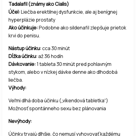
Tadalafil (známy ako Cialis)
Účel:
Liečba erektilnej dysfunkcie, ale aj benígnej
hyperplázie prostaty
Ako účinkuje:
Podobne ako sildenafil zlepšuje prietok
krvi do penisu.
Nástup účinku:
cca 30 minút
Dĺžka účinku:
až 36 hodín
Dávkovanie:
1 tableta 30 minút pred pohlavným
stykom, alebo v nízkej dávke denne ako dlhodobá
liečba.
Výhody:
Veľmi dlhá doba účinku („víkendová tabletka“)
Možnosť spontánneho sexu bez plánovania
Nevýhody:
Účinky trvajú dlhšie, čo nemusí vyhovovať každému