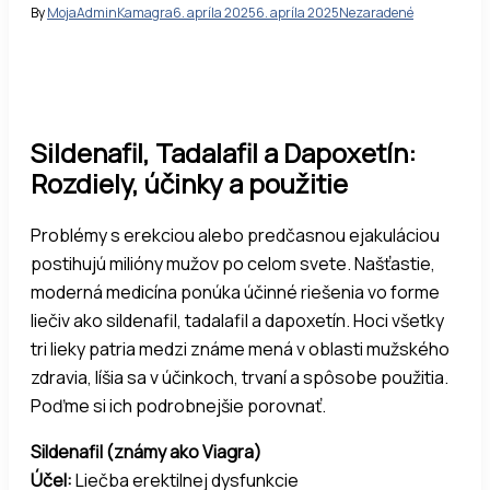
By
MojaAdminKamagra
6. apríla 2025
6. apríla 2025
Nezaradené
Sildenafil, Tadalafil a Dapoxetín:
Rozdiely, účinky a použitie
Problémy s erekciou alebo predčasnou ejakuláciou
postihujú milióny mužov po celom svete. Našťastie,
moderná medicína ponúka účinné riešenia vo forme
liečiv ako sildenafil, tadalafil a dapoxetín. Hoci všetky
tri lieky patria medzi známe mená v oblasti mužského
zdravia, líšia sa v účinkoch, trvaní a spôsobe použitia.
Poďme si ich podrobnejšie porovnať.
Sildenafil (známy ako Viagra)
Účel:
Liečba erektilnej dysfunkcie