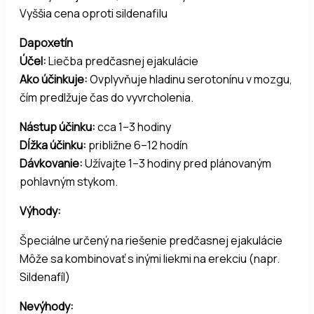
Vyššia cena oproti sildenafilu
Dapoxetín
Účel:
Liečba predčasnej ejakulácie
Ako účinkuje:
Ovplyvňuje hladinu serotonínu v mozgu,
čím predlžuje čas do vyvrcholenia.
Nástup účinku:
cca 1–3 hodiny
Dĺžka účinku:
približne 6–12 hodín
Dávkovanie:
Užívajte 1–3 hodiny pred plánovaným
pohlavným stykom.
Výhody:
Špeciálne určený na riešenie predčasnej ejakulácie
Môže sa kombinovať s inými liekmi na erekciu (napr.
Sildenafíl)
Nevýhody: