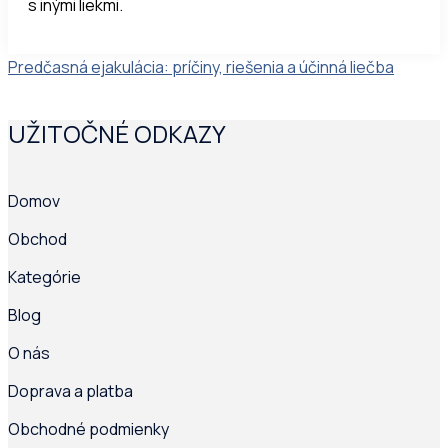
s inými liekmi.
Post
Predčasná ejakulácia: príčiny, riešenia a účinná liečba
navigation
UŽITOČNÉ ODKAZY
Domov
Obchod
Kategórie
Blog
O nás
Doprava a platba
Obchodné podmienky