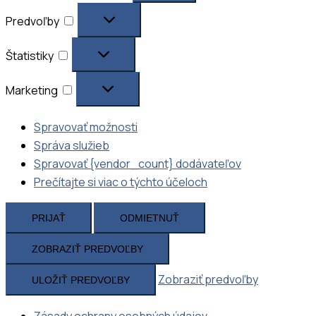
Predvoľby
Predvoľby
Štatistiky
Štatistiky
Marketing
Marketing
Spravovať možnosti
Správa služieb
Spravovať {vendor_count} dodávateľov
Prečítajte si viac o týchto účeloch
PRIJAŤ
ODMIETNUŤ
ZOBRAZIŤ PREDVOĽBY
Zobraziť predvoľby
ULOŽIŤ PREDVOĽBY