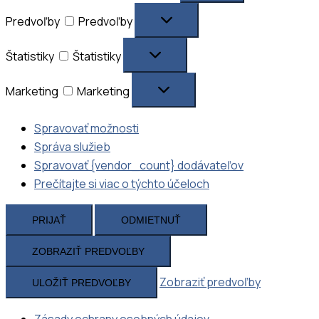
Predvoľby
Predvoľby
Štatistiky
Štatistiky
Marketing
Marketing
Spravovať možnosti
Správa služieb
Spravovať {vendor_count} dodávateľov
Prečítajte si viac o týchto účeloch
PRIJAŤ
ODMIETNUŤ
ZOBRAZIŤ PREDVOĽBY
Zobraziť predvoľby
ULOŽIŤ PREDVOĽBY