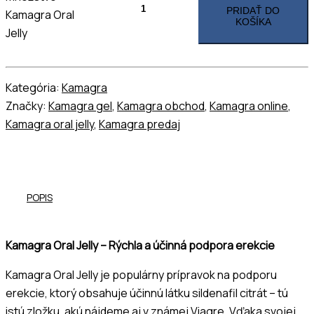
PRIDAŤ DO
Kamagra Oral
KOŠÍKA
Jelly
Kategória:
Kamagra
Značky:
Kamagra gel
,
Kamagra obchod
,
Kamagra online
,
Kamagra oral jelly
,
Kamagra predaj
POPIS
Kamagra Oral Jelly – Rýchla a účinná podpora erekcie
Kamagra Oral Jelly je populárny prípravok na podporu
erekcie, ktorý obsahuje účinnú látku sildenafil citrát – tú
istú zložku, akú nájdeme aj v známej Viagre. Vďaka svojej