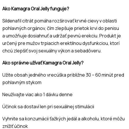
Ako Kamagra Oral Jelly funguje?
Sildenafil citrát pomáha rozširovať krvné cievy v oblasti
pohlavných orgánov, čím zlepšuje prietok krvi do penisu
a umožňuje dosiahnuť a udržať pevnú erekciu. Produkt je
určený pre mužov trpiacich erektilnou dysfunkciou, ktorí
chcú zlepšiť svoj sexuálny výkon a sebadôveru.
Ako správne užívať Kamagra Oral Jelly?
Užite obsah jedného vrecúška približne 30 – 60 minút pred
pohlavným stykom
Neužívajte viac ako 1 dávku denne
Účinok sa dostaví len pri sexuálnej stimulácii
Vyhnite sa konzumácii ťažkých jedál a alkoholu, ktoré môžu
znížiť účinok