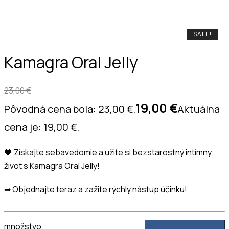
SALE!
SALE!
SALE!
Kamagra Oral Jelly
23,00
€
19,00
€
Pôvodná cena bola: 23,00 €.
Aktuálna
cena je: 19,00 €.
💙
Získajte sebavedomie a užite si bezstarostný intímny
život s Kamagra Oral Jelly!
➡ Objednajte teraz a zažite rýchly nástup účinku!
množstvo