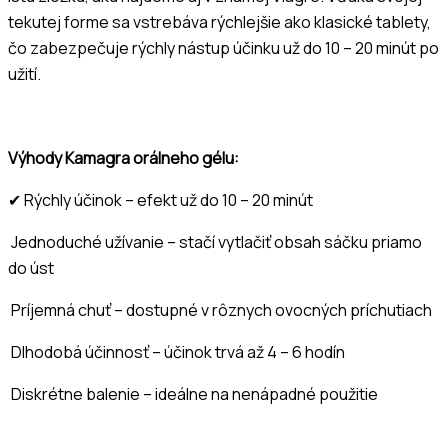
tekutej forme sa vstrebáva rýchlejšie ako klasické tablety,
čo zabezpečuje rýchly nástup účinku už do 10 – 20 minút po
užití.
Výhody Kamagra orálneho gélu:
✔ Rýchly účinok – efekt už do 10 – 20 minút
Jednoduché užívanie – stačí vytlačiť obsah sáčku priamo
do úst
Príjemná chuť – dostupné v rôznych ovocných príchutiach
Dlhodobá účinnosť – účinok trvá až 4 – 6 hodín
Diskrétne balenie – ideálne na nenápadné použitie